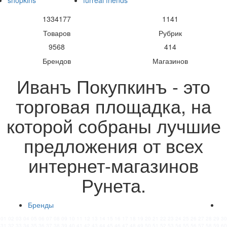
shopkins
furreal friends
1334177
1141
Товаров
Рубрик
9568
414
Брендов
Магазинов
Иванъ Покупкинъ - это
торговая площадка, на
которой собраны лучшие
предложения от всех
интернет-магазинов
Рунета.
Бренды
01
02
03
04
05
06
07
08
09
10
11
12
13
14
15
16
17
18
19
20
21
22
23
24
25
26
27
28
29
30
31
32
33
34
35
36
37
38
39
40
41
42
43
44
45
46
47
48
49
50
51
52
53
54
55
56
57
58
59
60