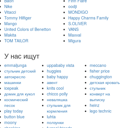
Baon
Finn Flare
Nike
oodji
Vitacci
MONDIGO
Tommy Hilfiger
Happy Charms Family
Mango
S.OLIVER
United Colors of Benetton
VANS
Makita
Maxval
TOM TAILOR
Migura
У нас ищут
emmaljunga
uppababy vista
meccano
стульчик детский
huggies
fisher price
автокресло
baby happy
chuggington
машинки
авент
детская кровать
icepeak
knits cool
стульчик
домик для кукол
chicco polly
конверт на
космический
неваляшка
выписку
песок
стульчик для
heinz
play today
кормления
lego technic
button blue
luhta
moony
ползунки