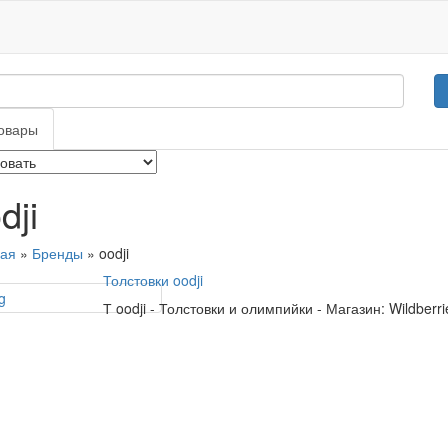
овары
dji
ная
»
Бренды
» oodji
Толстовки oodji
Т
oodji
-
Толстовки и олимпийки
-
Магазин: Wildberr