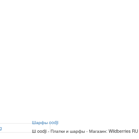
Шарфы oodji
Ш
oodji
-
Платки и шарфы
-
Магазин: Wildberries RU