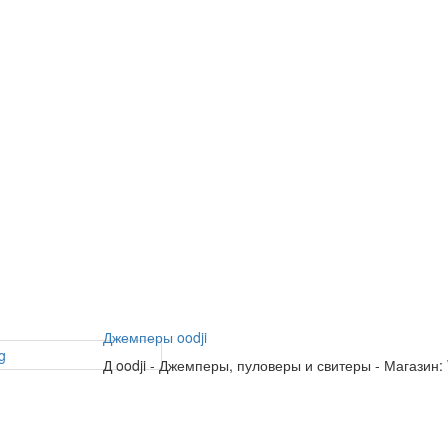
Джемперы oodji
Д
oodji
-
Джемперы, пуловеры и свитеры
-
Магазин: 