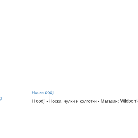
Носки oodji
Н
oodji
-
Носки, чулки и колготки
-
Магазин: Wildberr