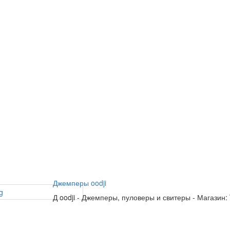
Джемперы oodji
Д
oodji
-
Джемперы, пуловеры и свитеры
-
Магазин: 