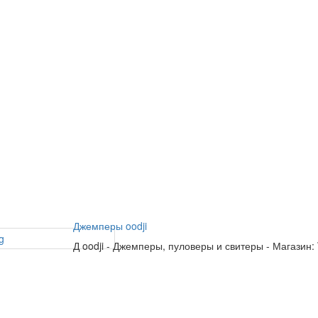
Джемперы oodji
Д
oodji
-
Джемперы, пуловеры и свитеры
-
Магазин: 