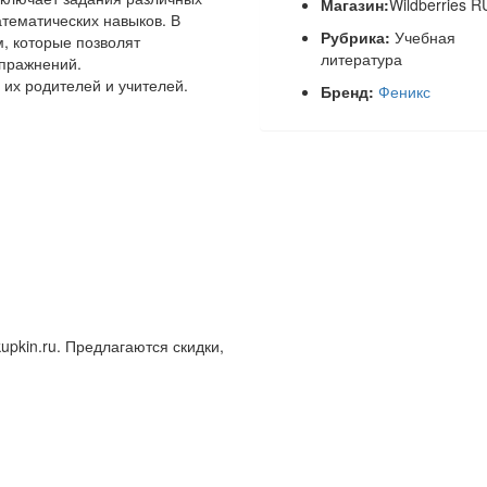
Магазин:
Wildberries R
атематических навыков. В
Рубрика:
Учебная
, которые позволят
литература
пражнений.
их родителей и учителей.
Бренд:
Феникс
upkin.ru. Предлагаются скидки,