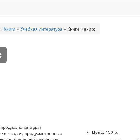
»
Книги
»
Учебная литература
» Книги Феникс
с
с предназначено для
Цена:
150 р.
 виды задач, предусмотренные
включает задания различных