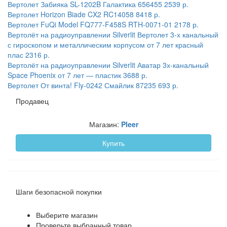
Вертолет Забияка SL-1202B Галактика 656455
2539 р.
Вертолет Horizon Biade CX2 RC14058
8418 р.
Вертолет FuQi Model FQ777-F458S RTH-0071-01
2178 р.
Вертолёт на радиоуправлении Silverlit Вертолет 3-х канальный
с гироскопом и металлическим корпусом от 7 лет красный
плас
2316 р.
Вертолёт на радиоуправлении Silverlit Аватар 3х-канальный
Space Phoenix от 7 лет — пластик
3688 р.
Вертолет От винта! Fly-0242 Смайлик 87235
693 р.
Продавец
Магазин:
Pleer
Купить
Шаги безопасной покупки
Выберите магазин
Проверьте выбранный товар