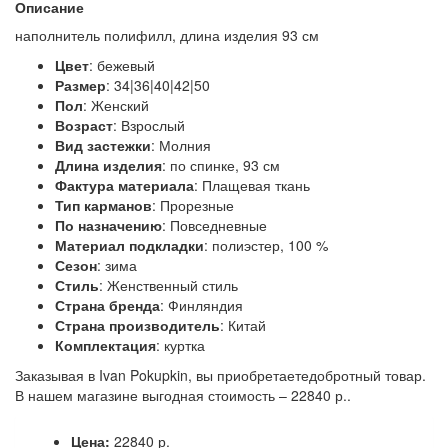
Описание
наполнитель полифилл, длина изделия 93 см
Цвет
: бежевый
Размер
: 34|36|40|42|50
Пол
: Женский
Возраст
: Взрослый
Вид застежки
: Молния
Длина изделия
: по спинке, 93 см
Фактура материала
: Плащевая ткань
Тип карманов
: Прорезные
По назначению
: Повседневные
Материал подкладки
: полиэстер, 100 %
Сезон
: зима
Стиль
: Женственный стиль
Страна бренда
: Финляндия
Страна производитель
: Китай
Комплектация
: куртка
Заказывая в Ivan Pokupkin, вы приобретаетедобротный товар.
В нашем магазине выгодная стоимость – 22840 р..
Цена:
22840 р.