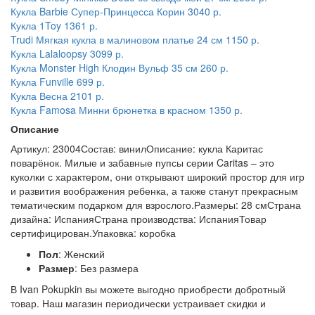
Кукла Barbie Супер-Принцесса Корин
3040 р.
Кукла 1Toy
1361 р.
Trudi Мягкая кукла в малиновом платье 24 см
1150 р.
Кукла Lalaloopsy
3099 р.
Кукла Monster High Клодин Вульф 35 см
260 р.
Кукла Funville
699 р.
Кукла Весна
2101 р.
Кукла Famosa Минни брюнетка в красном
1350 р.
Описание
Артикул: 23004Состав: винилОписание: кукла Каритас
поварёнок. Милые и забавные пупсы серии Caritas – это
куколки с характером, они открывают широкий простор для игр
и развития воображения ребенка, а также станут прекрасным
тематическим подарком для взрослого.Размеры: 28 смСтрана
дизайна: ИспанияСтрана производства: ИспанияТовар
сертифицирован.Упаковка: коробка
Пол
: Женский
Размер
: Без размера
В Ivan Pokupkin вы можете выгодно приобрести добротный
товар. Наш магазин периодически устраивает скидки и