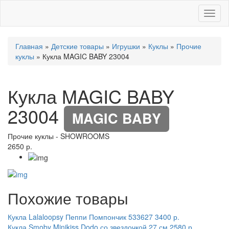
Toggl
naviga
Главная
»
Детские товары
»
Игрушки
»
Куклы
»
Прочие
куклы
» Кукла MAGIC BABY 23004
Кукла MAGIC BABY
23004
MAGIC BABY
Прочие куклы
-
SHOWROOMS
2650 р.
Похожие товары
Кукла Lalaloopsy Пеппи Помпончик 533627
3400 р.
Кукла Smoby Minikiss Dodo со звездочкой 27 см
2580 р.