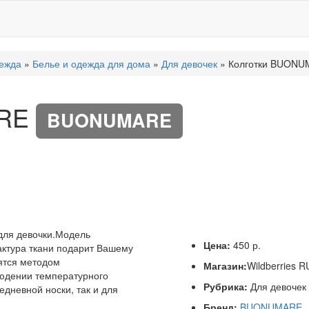
ежда
»
Белье и одежда для дома
»
Для девочек
» Колготки BUON
ARE
BUONUMARE
 для девочки.Модель
Цена:
450 р.
актура ткани подарит Вашему
ятся методом
Магазин:
Wildberries R
людении температурного
Рубрика:
Для девочек
едневной носки, так и для
Бренд:
BUONUMARE