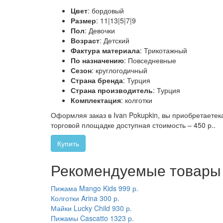
Цвет
: бордовый
Размер
: 11|13|5|7|9
Пол
: Девочки
Возраст
: Детский
Фактура материала
: Трикотажный
По назначению
: Повседневные
Сезон
: круглогодичный
Страна бренда
: Турция
Страна производитель
: Турция
Комплектация
: колготки
Оформляя заказ в Ivan Pokupkin, вы приобретаете
торговой площадке доступная стоимость – 450 р..
Купить
Рекомендуемые товары
Пижама Mango Kids
999 р.
Колготки Arina
300 р.
Майки Lucky Child
930 р.
Пижамы Cascatto
1323 р.