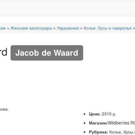
нам
»
Женские аксессуары
»
Украшения
»
Колье, бусы и ожерелья
»
rd
Jacob de Waard
кожа.
Цена:
2310 р.
Магазин:
Wildberries R
Рубрика:
Колье, бусы 