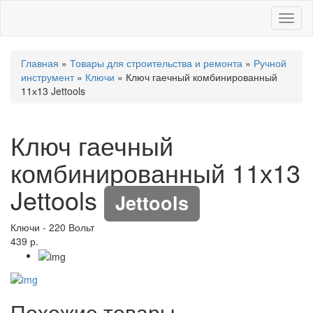
Toggl
naviga
Главная
»
Товары для строительства и ремонта
»
Ручной
инструмент
»
Ключи
» Ключ гаечный комбинированный
11х13 Jettools
Ключ гаечный
комбинированный 11х13
Jettools
Jettools
Ключи
-
220 Вольт
439 р.
Похожие товары