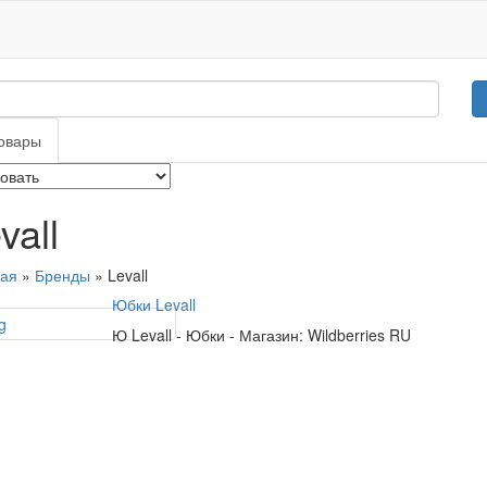
овары
vall
ная
»
Бренды
» Levall
Юбки Levall
Ю
Levall
-
Юбки
-
Магазин: Wildberries RU