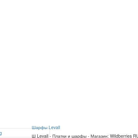
Шарфы Levall
Ш
Levall
-
Платки и шарфы
-
Магазин: Wildberries R