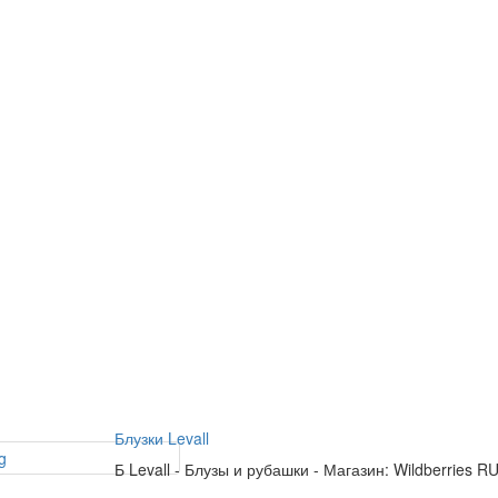
Блузки Levall
Б
Levall
-
Блузы и рубашки
-
Магазин: Wildberries R