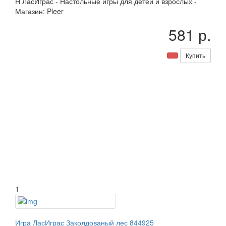
Н
ЛасИграс
-
Настольные игры для детей и взрослых
-
Магазин: Pleer
581 р.
Купить
1
Игра ЛасИграс Заколдованый лес 844925