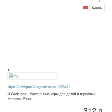
Купить
1
Игра ЛасИграс Оседлай коня 1093471
И
ЛасИграс
-
Настольные игры для детей и взрослых
-
Магазин: Pleer
312 р.