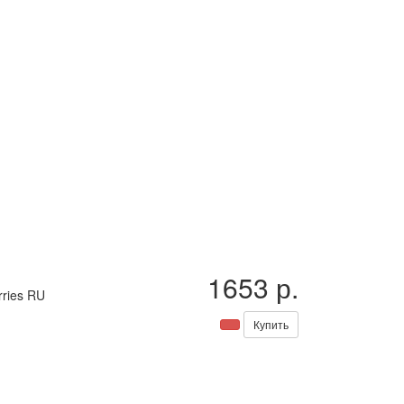
1653 р.
rries RU
Купить