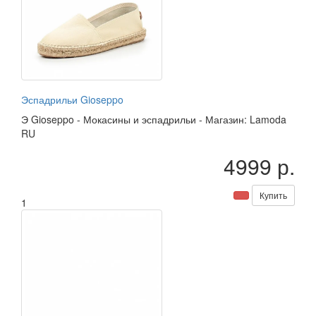
Эспадрильи Gioseppo
Э
Gioseppo
-
Мокасины и эспадрильи
-
Магазин: Lamoda
RU
4999 р.
Купить
1