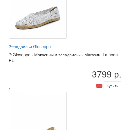
Эспадрильи Gioseppo
Э
Gioseppo
-
Мокасины и эспадрильи
-
Магазин: Lamoda
RU
3799 р.
Купить
1