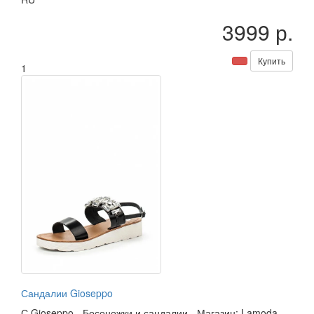
3999 р.
Купить
1
Сандалии Gioseppo
С
Gioseppo
-
Босоножки и сандалии
-
Магазин: Lamoda