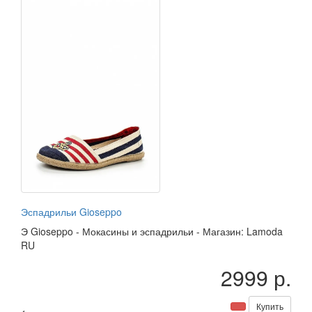
Эспадрильи Gioseppo
Э
Gioseppo
-
Мокасины и эспадрильи
-
Магазин: Lamoda
RU
2999 р.
Купить