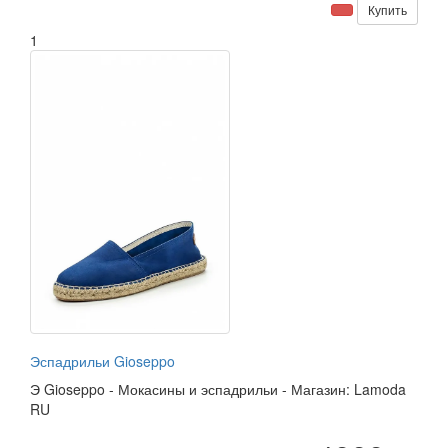
Купить
1
Эспадрильи Gioseppo
Э
Gioseppo
-
Мокасины и эспадрильи
-
Магазин: Lamoda
RU