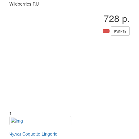
Wildberries RU
728 р.
Купить
1
Чулки Coquette Lingerie