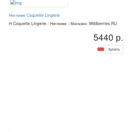
Неглиже Coquette Lingerie
Н
Coquette Lingerie
-
Неглиже
-
Магазин: Wildberries RU
5440 р.
Купить