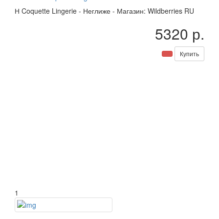
Н
Coquette Lingerie
-
Неглиже
-
Магазин: Wildberries RU
5320 р.
Купить
1