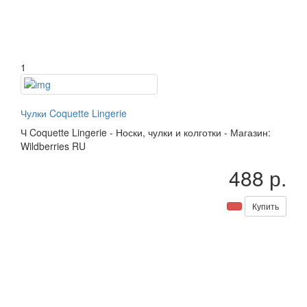
1
Чулки Coquette Lingerie
Ч
Coquette Lingerie
-
Носки, чулки и колготки
-
Магазин:
Wildberries RU
488 р.
Купить