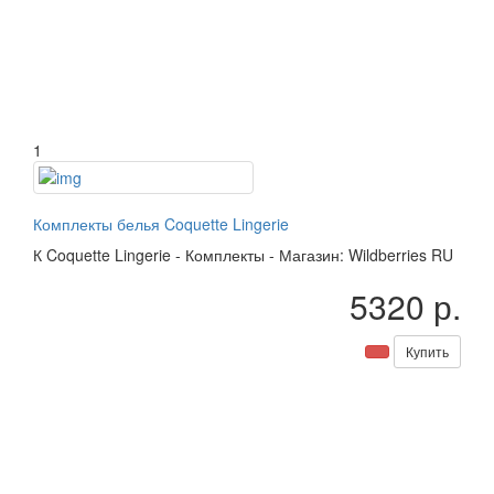
1
Комплекты белья Coquette Lingerie
К
Coquette Lingerie
-
Комплекты
-
Магазин: Wildberries RU
5320 р.
Купить