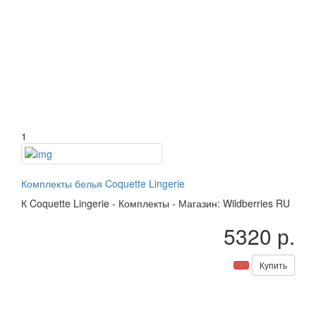
1
Комплекты белья Coquette Lingerie
К
Coquette Lingerie
-
Комплекты
-
Магазин: Wildberries RU
5320 р.
Купить