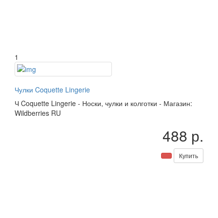
1
Чулки Coquette Lingerie
Ч
Coquette Lingerie
-
Носки, чулки и колготки
-
Магазин:
Wildberries RU
488 р.
Купить