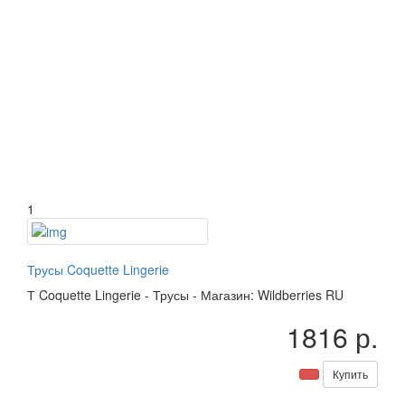
1
Трусы Coquette Lingerie
Т
Coquette Lingerie
-
Трусы
-
Магазин: Wildberries RU
1816 р.
Купить