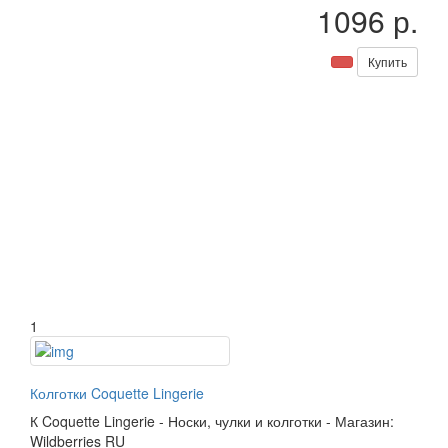
1096 р.
Купить
1
Колготки Coquette Lingerie
К
Coquette Lingerie
-
Носки, чулки и колготки
-
Магазин:
Wildberries RU