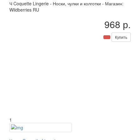
Ч
Coquette Lingerie
-
Носки, чулки и колготки
-
Магазин:
Wildberries RU
968 р.
Купить
1