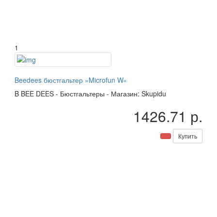
1
Beedees бюстгальтер »Microfun W«
B
BEE DEES
-
Бюстгальтеры
-
Магазин: Skupidu
1426.71 р.
Купить