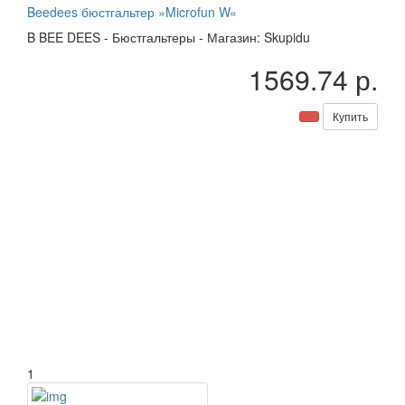
Beedees бюстгальтер »Microfun W«
B
BEE DEES
-
Бюстгальтеры
-
Магазин: Skupidu
1569.74 р.
Купить
1