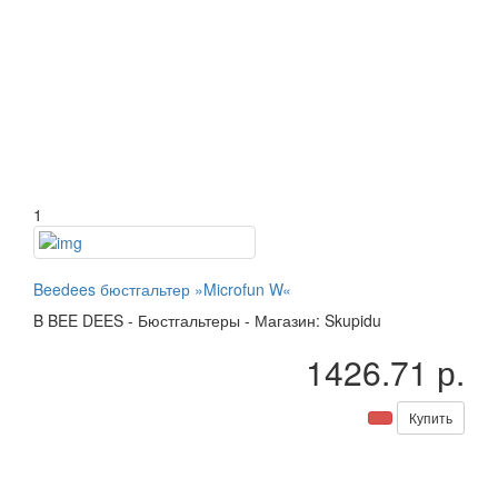
1
Beedees бюстгальтер »Microfun W«
B
BEE DEES
-
Бюстгальтеры
-
Магазин: Skupidu
1426.71 р.
Купить