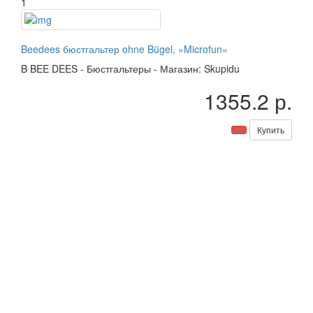
1
Beedees бюстгальтер ohne Bügel, »Microfun«
B
BEE DEES
-
Бюстгальтеры
-
Магазин: Skupidu
1355.2 р.
Купить