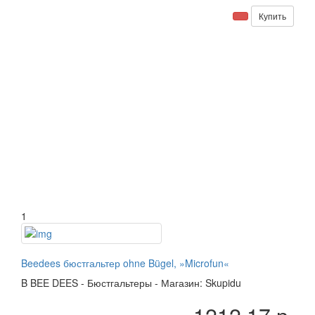
Купить
1
Beedees бюстгальтер ohne Bügel, »Microfun«
B
BEE DEES
-
Бюстгальтеры
-
Магазин: Skupidu