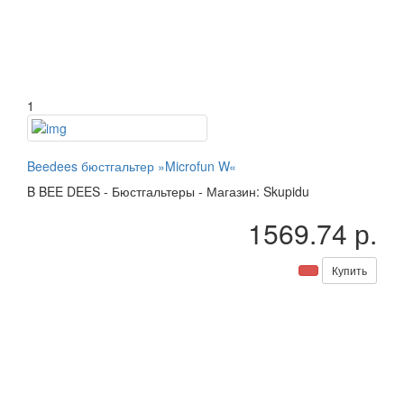
1
Beedees бюстгальтер »Microfun W«
B
BEE DEES
-
Бюстгальтеры
-
Магазин: Skupidu
1569.74 р.
Купить