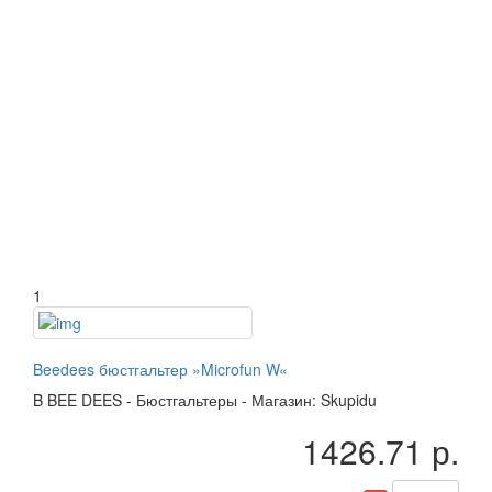
1
Beedees бюстгальтер »Microfun W«
B
BEE DEES
-
Бюстгальтеры
-
Магазин: Skupidu
1426.71 р.