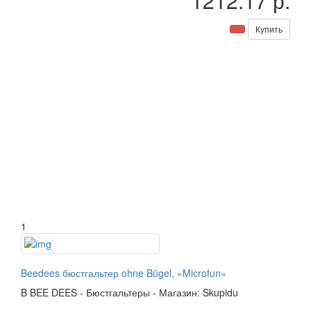
1212.17 р.
Купить
1
Beedees бюстгальтер ohne Bügel, »Microfun«
B
BEE DEES
-
Бюстгальтеры
-
Магазин: Skupidu