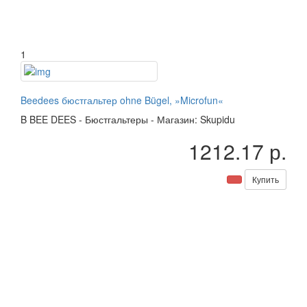
1
Beedees бюстгальтер ohne Bügel, »Microfun«
B
BEE DEES
-
Бюстгальтеры
-
Магазин: Skupidu
1212.17 р.
Купить