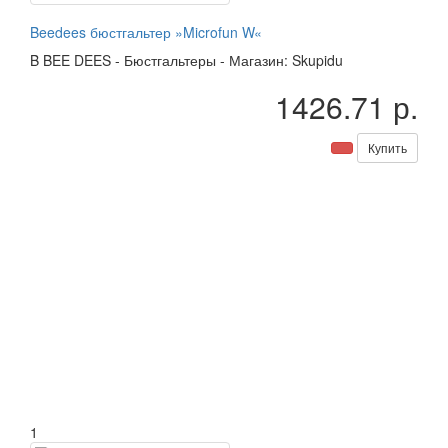
Beedees бюстгальтер »Microfun W«
B
BEE DEES
-
Бюстгальтеры
-
Магазин: Skupidu
1426.71 р.
Купить
1