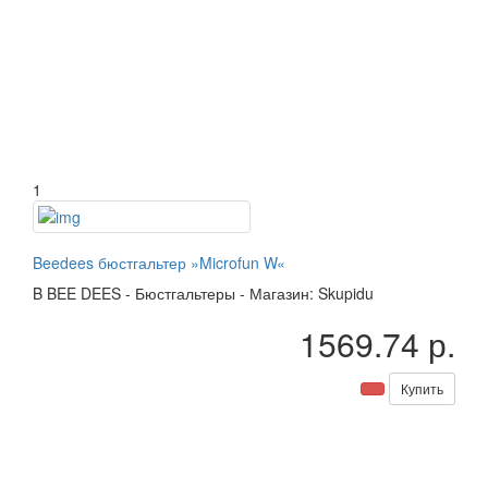
1
Beedees бюстгальтер »Microfun W«
B
BEE DEES
-
Бюстгальтеры
-
Магазин: Skupidu
1569.74 р.
Купить