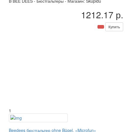
B
BEE DEES
-
Бюстгальтеры
-
Магазин: Skupidu
1212.17 р.
Купить
1
Beedees бюстгальтер ohne Bügel, »Microfun«