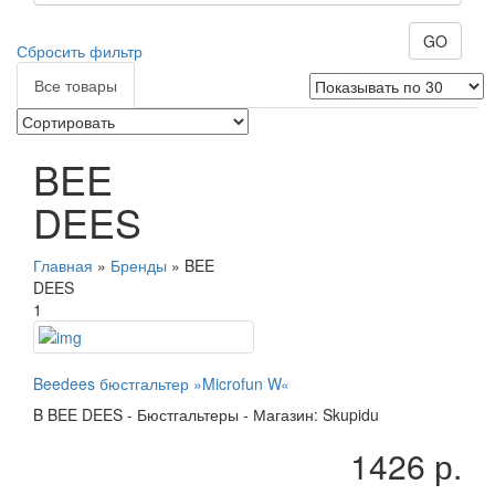
GO
Сбросить фильтр
Все товары
BEE
DEES
Главная
»
Бренды
» BEE
DEES
1
Beedees бюстгальтер »Microfun W«
B
BEE DEES
-
Бюстгальтеры
-
Магазин: Skupidu
1426 р.