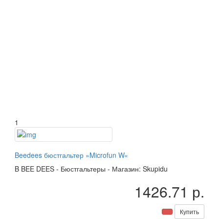
1
Beedees бюстгальтер »Microfun W«
B
BEE DEES
-
Бюстгальтеры
-
Магазин: Skupidu
1426.71 р.
Купить