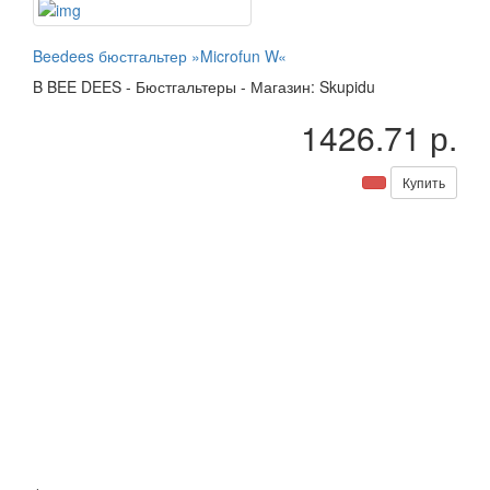
Beedees бюстгальтер »Microfun W«
B
BEE DEES
-
Бюстгальтеры
-
Магазин: Skupidu
1426.71 р.
Купить