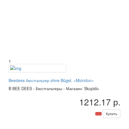
1
Beedees бюстгальтер ohne Bügel, »Microfun«
B
BEE DEES
-
Бюстгальтеры
-
Магазин: Skupidu
1212.17 р.
Купить