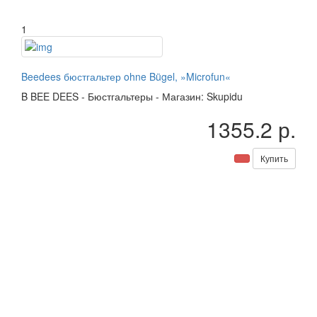
1
Beedees бюстгальтер ohne Bügel, »Microfun«
B
BEE DEES
-
Бюстгальтеры
-
Магазин: Skupidu
1355.2 р.
Купить