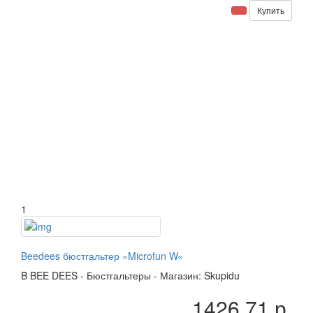
Купить
1
Beedees бюстгальтер »Microfun W«
B
BEE DEES
-
Бюстгальтеры
-
Магазин: Skupidu
1426.71 р.