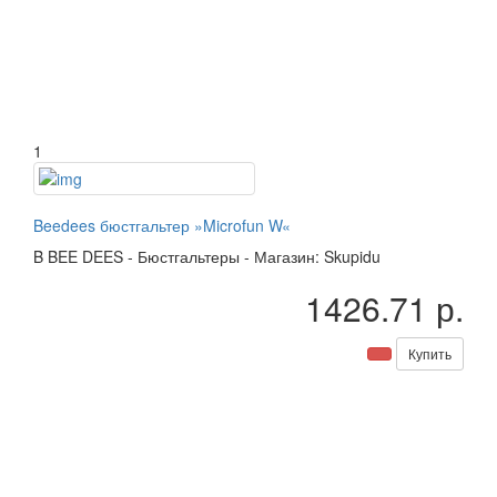
1
Beedees бюстгальтер »Microfun W«
B
BEE DEES
-
Бюстгальтеры
-
Магазин: Skupidu
1426.71 р.
Купить