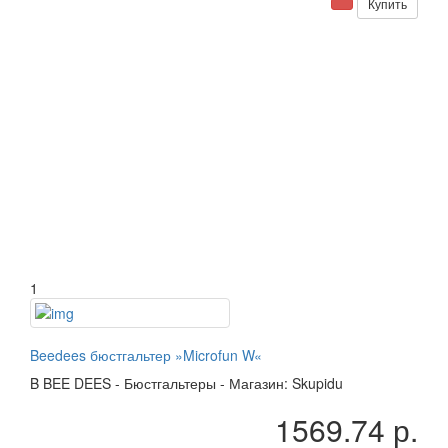
Купить
1
Beedees бюстгальтер »Microfun W«
B
BEE DEES
-
Бюстгальтеры
-
Магазин: Skupidu
1569.74 р.