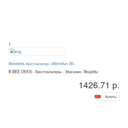
1
Beedees бюстгальтер »Microfun W«
B
BEE DEES
-
Бюстгальтеры
-
Магазин: Skupidu
1426.71 р.
Купить