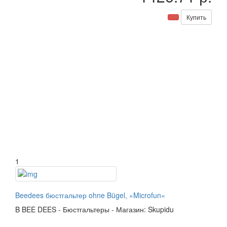
Купить
1
Beedees бюстгальтер ohne Bügel, »Microfun«
B
BEE DEES
-
Бюстгальтеры
-
Магазин: Skupidu