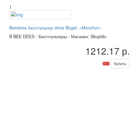
1
Beedees бюстгальтер ohne Bügel, »Microfun«
B
BEE DEES
-
Бюстгальтеры
-
Магазин: Skupidu
1212.17 р.
Купить