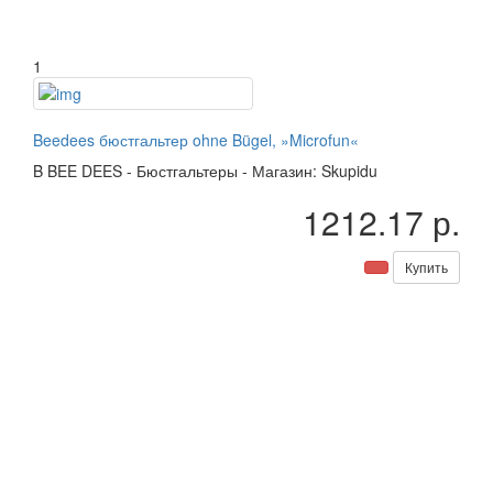
1
Beedees бюстгальтер ohne Bügel, »Microfun«
B
BEE DEES
-
Бюстгальтеры
-
Магазин: Skupidu
1212.17 р.
Купить