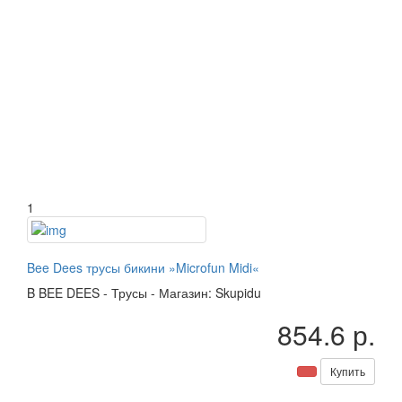
1
Bee Dees трусы бикини »Microfun Midi«
B
BEE DEES
-
Трусы
-
Магазин: Skupidu
854.6 р.
Купить