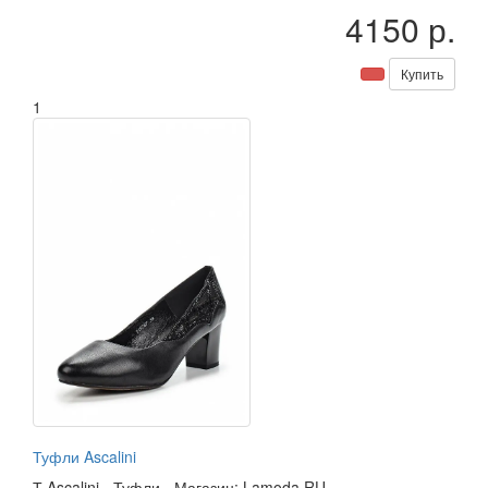
4150 р.
Купить
1
Туфли Ascalini
Т
Ascalini
-
Туфли
-
Магазин: Lamoda RU